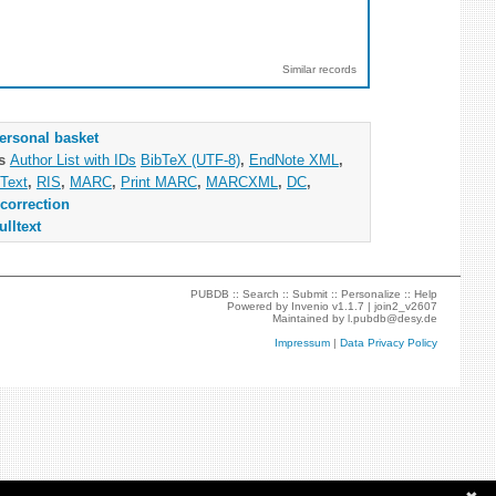
Similar records
ersonal basket
as
Author List with IDs
BibTeX (UTF-8)
,
EndNote XML
,
Text
,
RIS
,
MARC
,
Print MARC
,
MARCXML
,
DC
,
correction
ulltext
PUBDB ::
Search
::
Submit
::
Personalize
::
Help
Powered by
Invenio
v1.1.7 |
join2_v2607
Maintained by
l.pubdb@desy.de
Impressum
|
Data Privacy Policy