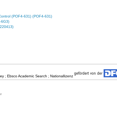
Control (POF4-631) (POF4-631)
-6G3)
0220413)
ey ; Ebsco Academic Search ; Nationallizenz
er