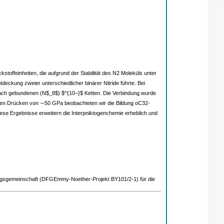
toffeinheiten, die aufgrund der Stabilität des N2 Moleküls unter
deckung zweier unterschiedlicher binärer Nitride führte. Bei
nfach gebundenen (N$_8$) $^{10−}$ Ketten. Die Verbindung wurde
rigeren Drücken von ∼50 GPa beobachteten wir die Bildung oC32-
ese Ergebnisse erweitern die Interpniktogenchemie erheblich und
ngsgemeinschaft (DFGEmmy-Noether-Projekt BY101/2-1) für die