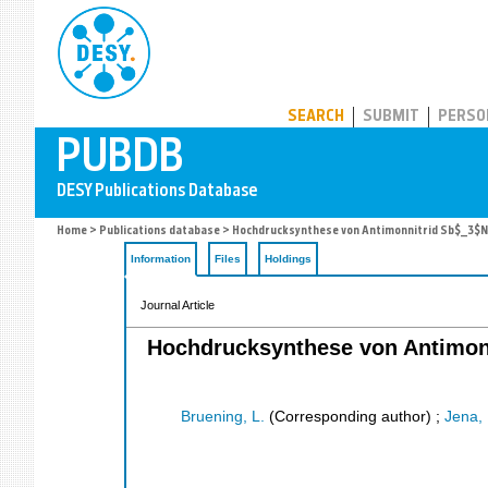
PUBDB
SEARCH
SUBMIT
PERSO
Home
>
Publications database
> Hochdrucksynthese von Antimonnitrid Sb$_3$N$
Information
Files
Holdings
Journal Article
Hochdrucksynthese von Antimonn
Bruening, L.
(Corresponding author)
;
Jena, 