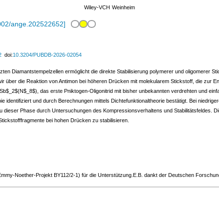
Wiley-VCH
Weinheim
002/ange.202522652
]
2
doi:
10.3204/PUBDB-2026-02054
n Diamantstempelzellen ermöglicht die direkte Stabilisierung polymerer und oligomerer Sticks
r über die Reaktion von Antimon bei höheren Drücken mit molekularem Stickstoff, die zur Ent
Sb$_2$(N$_8$), das erste Pniktogen-Oligonitrid mit bisher unbekannten verdrehten und ei
ie identifiziert und durch Berechnungen mittels Dichtefunktionaltheorie bestätigt. Bei nied
u dieser Phase durch Untersuchungen des Kompressionsverhaltens und Stabilitätsfeldes. Di
tickstofffragmente bei hohen Drücken zu stabilisieren.
my-Noether-Projekt BY112/2-1) für die Unterstützung.E.B. dankt der Deutschen Forschu