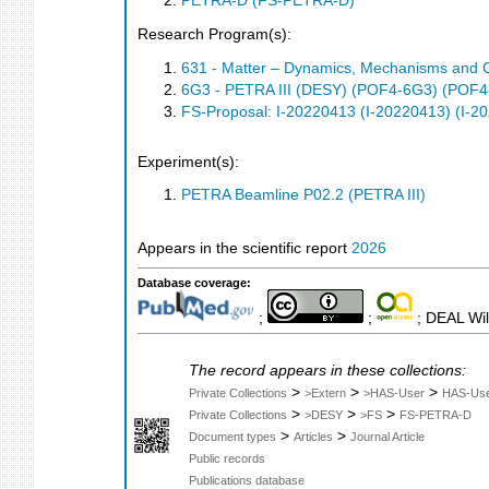
PETRA-D (FS-PETRA-D)
Research Program(s):
631 - Matter – Dynamics, Mechanisms and 
6G3 - PETRA III (DESY) (POF4-6G3) (POF4
FS-Proposal: I-20220413 (I-20220413) (I-2
Experiment(s):
PETRA Beamline P02.2 (PETRA III)
Appears in the scientific report
2026
Database coverage:
;
;
; DEAL Wil
The record appears in these collections:
>
>
>
Private Collections
>Extern
>HAS-User
HAS-Us
>
>
>
Private Collections
>DESY
>FS
FS-PETRA-D
>
>
Document types
Articles
Journal Article
Public records
Publications database