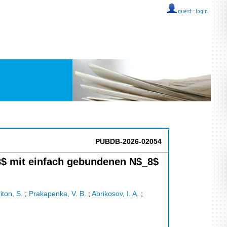
guest ::
login
PUBDB-2026-02054
8$ mit einfach gebundenen N$_8$
iton, S.
;
Prakapenka, V. B.
;
Abrikosov, I. A.
;