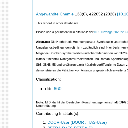
Angewandte Chemie
138
(
6
),
e22652
(
2026
)
[
10.1
This record in other databases:
Please use a persistent id in citations: doi:
10.1002/ange.20252265
Abstract:
Die Hochdruck-Hochtemperatur-Synthese in laserbeheizte
Umgebungsbedingungen oft nicht zugänglich sind. Hier berichten wi
Megabar-Drücken synthetisierten und charakterisierten wir mP20-
mittels Einkristall-Röntgenmikrodiffraktion und Raman-Spektroskop
Sb$_3$N$_5$ und ergänzen damit kürzlich veröffentlichte Daten z
demonstrieren die Fähigkeit von Antimon ungewöhnlich erweiterte S
Classification:
ddc:
660
Note:
M.B. dankt der Deutschen Forschungsgemeinschaft (DFGEm
Unterstützung
Contributing Institute(s):
DOOR-User (DOOR ; HAS-User)