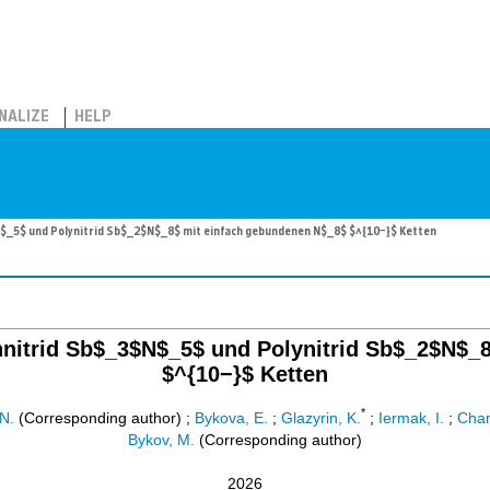
NALIZE
HELP
_5$ und Polynitrid Sb$_2$N$_8$ mit einfach gebundenen N$_8$ $^{10−}$ Ketten
itrid Sb$_3$N$_5$ und Polynitrid Sb$_2$N$_
$^{10−}$ Ketten
*
N.
(Corresponding author)
;
Bykova, E.
;
Glazyrin, K.
;
Iermak, I.
;
Char
Bykov, M.
(Corresponding author)
2026