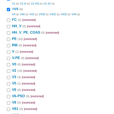
V1
V1-H
V1-HS
V1-IO
(0)
(0)
(0)
(0)
>V4
(6)
V4
V40
V43
V430
V432
V433
V44
(6)
(0)
(0)
(0)
(0)
(0)
(0)
FC
(2)
[restricted]
HH_V
(0)
[restricted]
HH_V_PE_COAS
(0)
[restricted]
PE
(10)
[restricted]
RM
(0)
[restricted]
V
(1)
[restricted]
V-PE
(0)
[restricted]
V0
(0)
[restricted]
V2
(14)
[restricted]
V3
(3)
[restricted]
V5
(1)
[restricted]
V6
(0)
[restricted]
V6-PSO
(0)
[restricted]
V8
(0)
[restricted]
V81
(0)
[restricted]