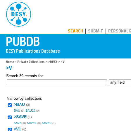
PUBDB
SEARCH
SUBMIT
PERSONALI
Home
>
Private Collections
>
>DESY
> >V
>V
Search 39 records for:
Narrow by collection:
>BAU
(3)
BAU
BAU12
(3)
(0)
>SAVE
(1)
SAVE
SAVE1
SAVE2
(0)
(0)
(1)
>V1
(0)