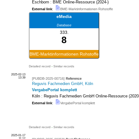
Eschborn : BME
Online-Ressource
(
2024-
)
External link
:
BME-Marktinformationen Rohstoffe
eMedia
Database
333.
8
BME-Marktinformationen Rohstoffe
Detailed record
-
Similar records
2025-02-13
13:39
[PUBDB-2025-00716]
Reference
Reguvis Fachmedien GmbH, Köln
VergabePortal komplett
Köln : Reguvis Fachmedien GmbH
Online-Ressource
(
2020
External link
:
VergabePortal komplett
Detailed record
-
Similar records
2025-01-17
11:12