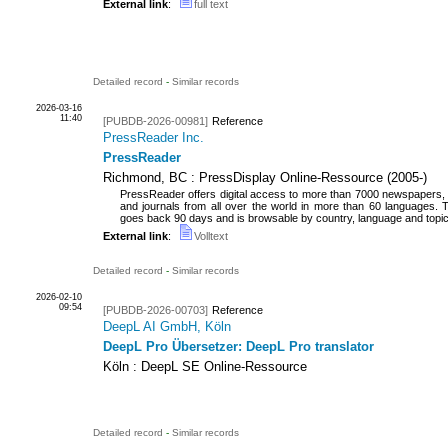
External link
:
full text
Detailed record
-
Similar records
2026-03-16
11:40
[PUBDB-2026-00981]
Reference
PressReader Inc.
PressReader
Richmond, BC : PressDisplay
Online-Ressource
(
2005-
)
PressReader offers digital access to more than 7000 newspapers
and journals from all over the world in more than 60 languages. 
goes back 90 days and is browsable by country, language and topi
External link
:
Volltext
Detailed record
-
Similar records
2026-02-10
09:54
[PUBDB-2026-00703]
Reference
DeepL AI GmbH, Köln
DeepL Pro Übersetzer: DeepL Pro translator
Köln : DeepL SE
Online-Ressource
Detailed record
-
Similar records