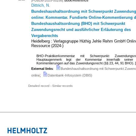
[PUBDB-2025-00258]
Book/Reference
Dittrich, N.
Bundeshaushaltsordnung mit Schwerpunkt Zuwendungs
online: Kommentar. Fundierte Online-Kommentierung d
Bundeshaushaltsordnung (BHO) mit Schwerpunkt
Zuwendungsrecht und ausführlicher Erläuterung des
Vergaberechts
Heidelberg : Verlagsgruppe Hüthig Jehle Rehm GmbH
Onlin
Ressource
(
2024-
)
BHO-Praktikerkommentar mit Schwerpunkt Zuwendungsr
Hauptaugenmerk legt der Kommentar innerhalb seiner f
Kommentierungen auf das Zuwendungsrecht (§§ 23, 44, 91 BHO). [.
External links
:
Bundeshaushaltsordnung mit Schwerpunkt Zuwen
online
;
Datenbank-Infosystem (DBIS)
Detailed record
-
Similar records