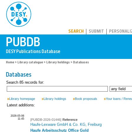
PUBDB
SEARCH
SUBMIT
PERSONALI
Home
>
Library catalogue
>
Library holdings
> Databases
Databases
Search 85 records for:
Library homepage
Library holdings
Book proposals
Your loans / Rene
Latest additions:
2026-05-06
11:45
[PUBDB-2026-01446]
Reference
Haufe-Lexware GmbH & Co. KG, Freiburg
Haufe Arbeitsschutz Office Gold