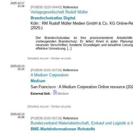
2025-10-17
10:18
[PUBDB-2025-04443]
Reference
Verlagsgesellschaft Rudolf Müller
Brandschutzatlas Digital
Köln : RM Rudolf Müller Medien GmbH & Co. KG
Online-R
(
2025-
)
Der Brandschutzatlas ist Ihre praxisorientierte Arbeitshil
vorbeugenden Brandschutz. Er liefert Ihnen in jeder Planung
neuesten Vorschriften, fundierte Grundlagen und bewährte Lösung
effektive Umsetzung. [...]
Detailed record
-
Similar records
2025-02-13
15:14
[PUBDB-2025-00720]
Reference
A Medium Corporation
Medium
San Francisco : A Medium Corporation
Online resource
(
20
External link
:
Medium
Detailed record
-
Similar records
2025-02-13
14:46
[PUBDB-2025-00718]
Reference
Bundesverband Materialwirtschaft, Einkauf und Logistik e
BME-Marktinformationen Rohstoffe