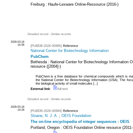
Freiburg : Haufe-Lexware
Online-Ressource
(
2016-
)
Detailed record
-
Similar records
2026-03-16
14:56
[PUBDB-2026-00985]
Reference
National Center for Biotechnology Information
PubChem
Bethesda : National Center for Biotechnology Information
O
resource
(
[2004]-
)
PubChem is a free database for chemical compounds which is ma
the National Center for Biotechnology Information (USA). The focu
the biological activity of small molecules [...]
External link
:
full text
Detailed record
-
Similar records
2026-03-16
14:26
[PUBDB-2026-00984]
Reference
Sloane, N. J. A.
;
OEIS Foundation
The on-line encyclopedia of integer sequences : OEIS
Portland, Oregon : OEIS Foundation
Online resource
(
2011-