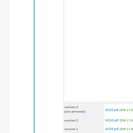
version 3
ib104.pdf
[356.17 
(see
previous
)
ib104.pdf
version 2
[356.17 
ib104.pdf
version 1
[356.17 