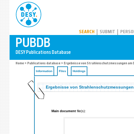
PUBDB
SEARCH
SUBMIT
PERSO
Home
>
Publications database
>
Ergebnisse von Strahlenschutzmessungen am D
Information
Files
Holdings
Ergebnisse von Strahlenschutzmessungen 
Main document
file(s):