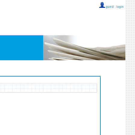
guest ::
login