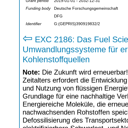
Grant period
2019-01-01 - 2032-12-31
Funding body
Deutsche Forschungsgemeinschaft
DFG
Identifier
G:(GEPRIS)390919832/2
⇦
EXC 2186: Das Fuel Scie
Umwandlungssysteme für er
Kohlenstoffquellen
Note:
Die Zukunft wird erneuerbar!
Zeitalters erfordert die Entwicklun
und Nutzung von flüssigen Energi
Grundlage für eine nachhaltige Ve
Energiereiche Moleküle, die erne
nachwachsenden Rohstoffen speiche
Defossilisierung des Transportsekt