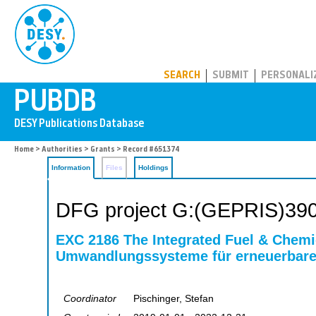
PUBDB
SEARCH
SUBMIT
PERSONALI
Home
>
Authorities
>
Grants
> Record #651374
Information
Files
Holdings
DFG project G:(GEPRIS)39
EXC 2186 The Integrated Fuel & Chemi
Umwandlungssysteme für erneuerbare 
Coordinator
Pischinger, Stefan