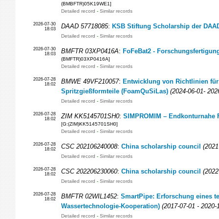
(BMBFTR)05K19WE1]
Detailed record
-
Similar records
2026-07-30
DAAD 57718085
:
KSB Stiftung Scholarship der DAAD
18:03
Detailed record
-
Similar records
2026-07-30
BMFTR 03XP0416A
:
FoFeBat2 - Forschungsfertigung 
18:03
(BMFTR)03XP0416A]
Detailed record
-
Similar records
2026-07-28
BMWE 49VF210057
:
Entwicklung von Richtlinien f
18:02
Spritzgießformteile (FoamQuSiLas)
(2024-06-01- 202
Detailed record
-
Similar records
2026-07-28
ZIM KK5145701SH0
:
SIMPROMIM – Endkonturnahe Fer
18:02
[G:(ZIM)KK5145701SH0]
Detailed record
-
Similar records
2026-07-28
CSC 202106240008
:
China scholarship council
(2021
18:02
Detailed record
-
Similar records
2026-07-28
CSC 202206230060
:
China scholarship council
(2022
18:02
Detailed record
-
Similar records
2026-07-28
BMFTR 02WIL1452
:
SmartPipe: Erforschung eines te
18:02
Wassertechnologie-Kooperation)
(2017-07-01 - 2020-
Detailed record
-
Similar records