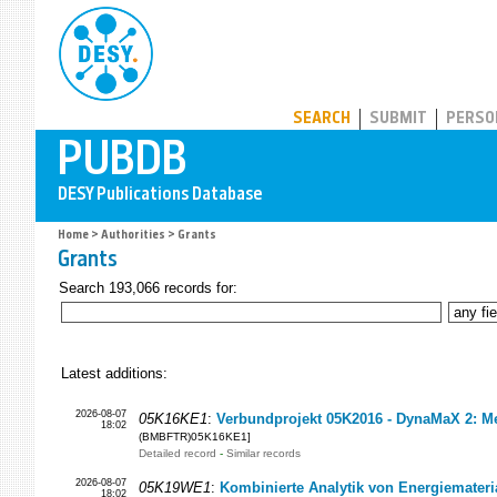
PUBDB
SEARCH
SUBMIT
PERSO
Home
>
Authorities
> Grants
Grants
Search 193,066 records for:
Latest additions:
2026-08-07
05K16KE1
:
Verbundprojekt 05K2016 - DynaMaX 2: Mes
18:02
(BMBFTR)05K16KE1]
Detailed record
-
Similar records
2026-08-07
05K19WE1
:
Kombinierte Analytik von Energiemateria
18:02