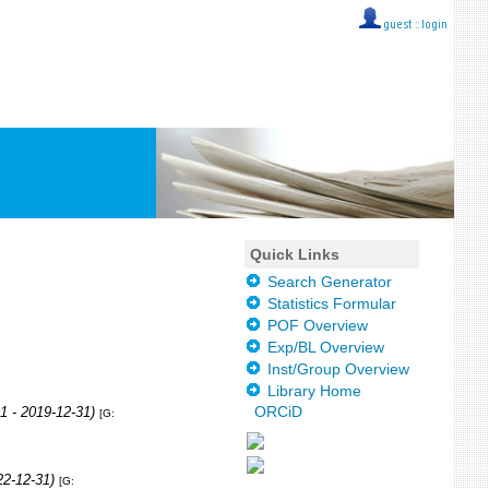
guest ::
login
Quick Links
Search Generator
Statistics Formular
POF Overview
Exp/BL Overview
Inst/Group Overview
Library Home
ORCiD
1 - 2019-12-31)
[G:
22-12-31)
[G: