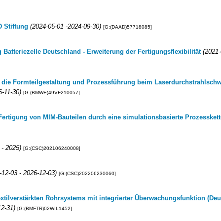
 Stiftung
(2024-05-01 -2024-09-30)
[G:(DAAD)57718085]
Batteriezelle Deutschland - Erweiterung der Fertigungsflexibilität
(2021-
ür die Formteilgestaltung und Prozessführung beim Laserdurchstrahlsc
6-11-30)
[G:(BMWE)49VF210057]
tigung von MIM-Bauteilen durch eine simulationsbasierte Prozesskett
 - 2025)
[G:(CSC)202106240008]
-12-03 - 2026-12-03)
[G:(CSC)202206230060]
xtilverstärkten Rohrsystems mit integrierter Überwachungsfunktion (Deu
12-31)
[G:(BMFTR)02WIL1452]