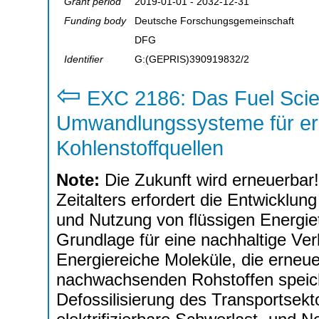
Grant period
2019-01-01 - 2032-12-31
Funding body
Deutsche Forschungsgemeinschaft
DFG
Identifier
G:(GEPRIS)390919832/2
⇦
EXC 2186: Das Fuel Scie
Umwandlungssysteme für er
Kohlenstoffquellen
Note:
Die Zukunft wird erneuerbar!
Zeitalters erfordert die Entwicklun
und Nutzung von flüssigen Energi
Grundlage für eine nachhaltige Ve
Energiereiche Moleküle, die erne
nachwachsenden Rohstoffen speiche
Defossilisierung des Transportsekt