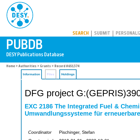
PUBDB
SEARCH
SUBMIT
PERSONALI
Home
>
Authorities
>
Grants
> Record #651374
Information
Files
Holdings
DFG project G:(GEPRIS)39
EXC 2186 The Integrated Fuel & Chemi
Umwandlungssysteme für erneuerbare 
Coordinator
Pischinger, Stefan