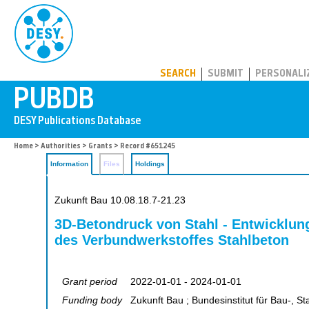
PUBDB
SEARCH
SUBMIT
PERSONALI
Home
>
Authorities
>
Grants
> Record #651245
Information
Files
Holdings
Zukunft Bau 10.08.18.7-21.23
3D-Betondruck von Stahl - Entwicklung
des Verbundwerkstoffes Stahlbeton
Grant period
2022-01-01 - 2024-01-01
Funding body
Zukunft Bau ; Bundesinstitut für Bau-, 