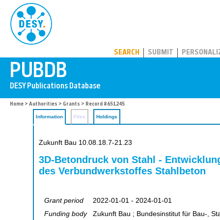
PUBDB
SEARCH
SUBMIT
PERSONALI
Home
>
Authorities
>
Grants
> Record #651245
Information
Files
Holdings
Zukunft Bau 10.08.18.7-21.23
3D-Betondruck von Stahl - Entwicklung
des Verbundwerkstoffes Stahlbeton
Grant period
2022-01-01 - 2024-01-01
Funding body
Zukunft Bau ; Bundesinstitut für Bau-, 