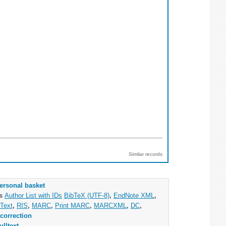
Similar records
ersonal basket
as
Author List with IDs
BibTeX (UTF-8)
,
EndNote XML
,
Text
,
RIS
,
MARC
,
Print MARC
,
MARCXML
,
DC
,
correction
ulltext