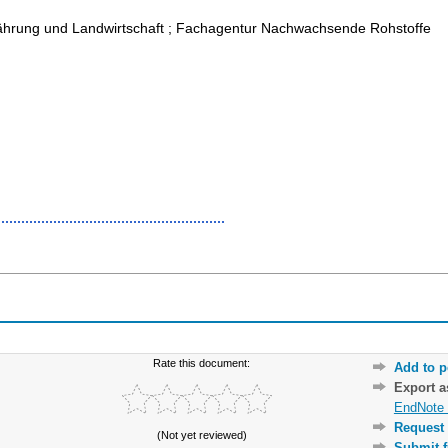
ährung und Landwirtschaft ; Fachagentur Nachwachsende Rohstoffe
Rate this document:
Add to p
Export 
EndNote 
Request 
(Not yet reviewed)
Submit f