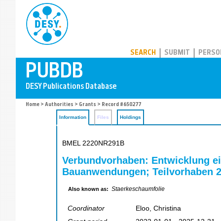
PUBDB
SEARCH
SUBMIT
PERSO
Home
>
Authorities
>
Grants
> Record #650277
Information
Files
Holdings
BMEL 2220NR291B
Verbundvorhaben: Entwicklung ein
Bauanwendungen; Teilvorhaben 2:
Staerkeschaumfolie
Also known as:
Coordinator
Eloo, Christina