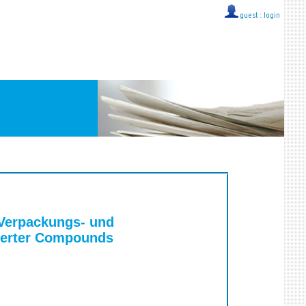
guest ::
login
 Verpackungs- und
sierter Compounds