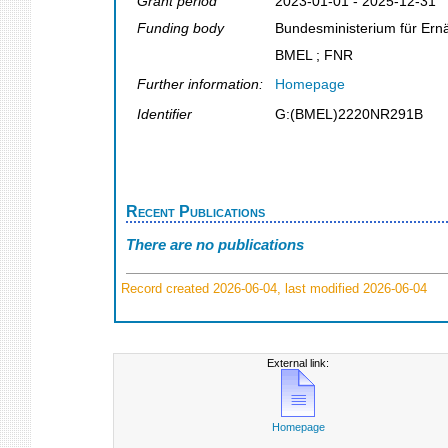
Grant period
2023-01-01 - 2025-12-31
Funding body
Bundesministerium für Ern
BMEL ; FNR
Further information:
Homepage
Identifier
G:(BMEL)2220NR291B
Recent Publications
There are no publications
Record created 2026-06-04, last modified 2026-06-04
External link:
Homepage