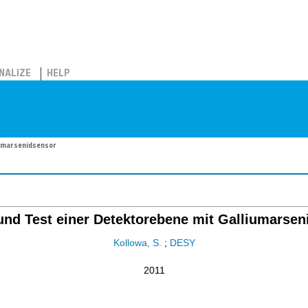
NALIZE
HELP
iumarsenidsensor
und Test einer Detektorebene mit Galliumarsen
Kollowa, S.
;
DESY
2011