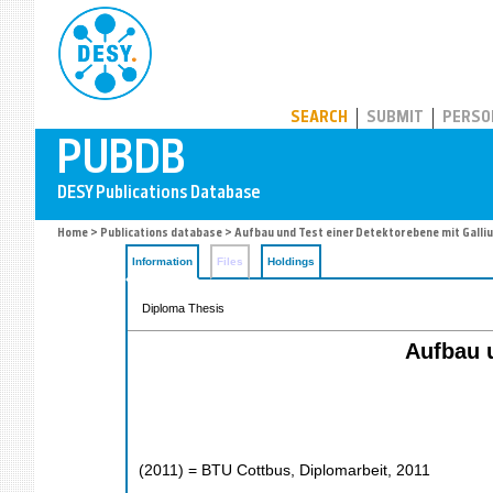
PUBDB
SEARCH
SUBMIT
PERSO
Home
>
Publications database
> Aufbau und Test einer Detektorebene mit Gall
Information
Files
Holdings
Diploma Thesis
Aufbau 
(
2011
)
= BTU Cottbus, Diplomarbeit, 2011