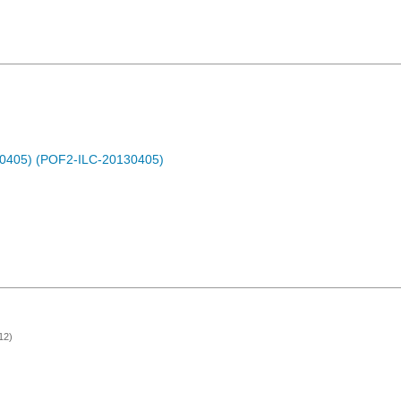
30405) (POF2-ILC-20130405)
12)