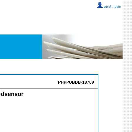
guest ::
login
PHPPUBDB-18709
idsensor