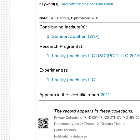
Keyword(s):
Unveröffentlichte Hochschulschrift
Note:
BTU Cottbus, Diplomarbeit, 2011
Contributing Institute(s):
Standort Zeuthen (ZNP)
Research Program(s):
Facility (machine) ILC R&D (POF2-ILC-201
Experiment(s):
Facility (machine) ILC
Appears in the scientific report
2011
The record appears in these collections:
>
>
>
Private Collections
>DESY
>ZEUTHEN
ZNP(-20
>
>
Document types
Theses
Diploma Theses
Public records
Publications database