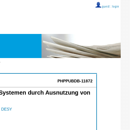
guest ::
login
.
PHPPUBDB-11872
v-Systemen durch Ausnutzung von
;
DESY