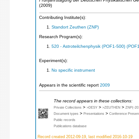
Frühjahrstagung der Deutschen Physikalischen Ges
(
2009
)
Contributing Institute(s):
Standort Zeuthen (ZNP)
Research Program(s):
520 - Astroteilchenphysik (POF1-500) (POF
Experiment(s):
No specific instrument
Appears in the scientific report
2009
The record appears in these collections:
>
>
>
Private Collections
>DESY
>ZEUTHEN
ZNP(-20
>
>
Document types
Presentations
Conference Present
Public records
Publications database
Record created 2012-09-19, last modified 2016-10-19