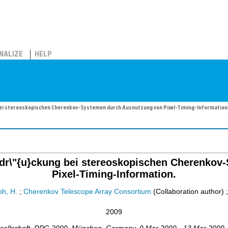
NALIZE
HELP
bei stereoskopischen Cherenkov-Systemen durch Ausnutzung von Pixel-Timing-Information
rdr\"{u}ckung bei stereoskopischen Cherenko
Pixel-Timing-Information.
h, H.
;
Cherenkov Telescope Array Consortium
(Collaboration author)
2009