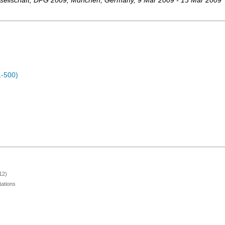
ellschaft
,
DPG 2009
,
München
,
Germany
, 9 Mar 2009 - 13 Mar 2009
1-500)
12)
ations