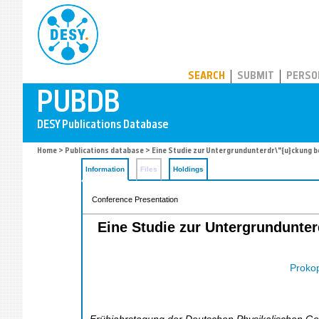
PUBDB
SEARCH
SUBMIT
PERSO
Home
>
Publications database
> Eine Studie zur Untergrundunterdr\"{u}ckung 
Information
Files
Holdings
Conference Presentation
Eine Studie zur Untergrundunte
Prokop