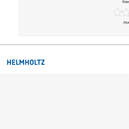
Rate
(No