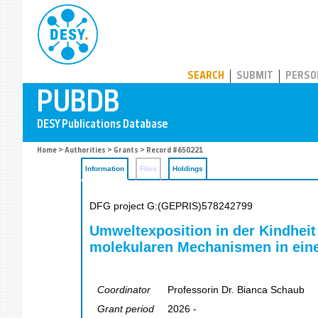
PUBDB
SEARCH
SUBMIT
PERSO
Home
>
Authorities
>
Grants
> Record #650221
Information
Files
Holdings
DFG project G:(GEPRIS)578242799
Umweltexposition in der Kindheit
molekularen Mechanismen in einer
Coordinator
Professorin Dr. Bianca Schaub
Grant period
2026 -