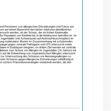
und Persistenz von allergischen Erkrankungen (mit Fokus auf
en auf einem Bauernhof den bisher stärksten identifizierten
untersucht werden, ob der Schutz, der im frühen Kindesalter
e Population von Kindheit bis in die Adoleszenz betroffen ist. Im
ins Jugendalter (mit Schwerpunkt auf Asthma/Heuschnupfen) im
uchung molekularer Muster im Zusammenhang mit schützenden
spiegel gegen zentrale Pathogene und LPS untersucht sowie
en in Endotypen integriert. Im dritten Ziel werden wir zentrale
llebene zum Schutz vor Allergien im Jugendalter (16 Jahren) mit
 auf die Entwicklung von respiratorischen Allergien untersucht
en zur Untersuchung des Schutzes vor Atemwegsallergien zu
ten Schutzes gegen Allergische Erkrankungen mittelfristig in
 sichere Präventionsstrategien entwickelt werden, die den