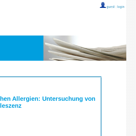
guest ::
login
chen Allergien: Untersuchung von
oleszenz