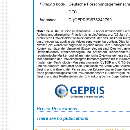
Funding body
Deutsche Forschungsgemeinscha
DFG
Identifier
G:(GEPRIS)578242799
Note:
PASTURE ist eine multinationale 5 Länder umfassende Gebur
Asthma und allergischer Rhinitis) bis in die Adoleszenz (16 Jahre
protektiven Umweltfaktor weltweit darstellt, der das Risiko für All
beschrieben ist, auch in der Adoleszenz weiterhin vorliegt. Dies i
zweiten Ziel wollen wir zugrunde liegende molekulare Endotypen i
Kontext schützender Umwelteinflüsse relevant sind. Dies wird m
Umweltfaktoren, Krankheitsbeginn und -persistenz, insbesondere
regulatorische Marker und inflammatorische Zytokine gemessen. Die
Mechanismen der umweltbedingten Immunregulation bis zur Adoleszen
modernster Technologie (Massenzytometrie, CyTOF und CITE-Sequenz
und die adaptive Immunität nach Stimulation mit Staub vom Bauer
Beginn und während der Persistenz der Erkrankung im Jugendalter 
einen gesundheitspolitischen Präventionsansatz zu übertragen. N
Beginn und das Fortbestehen der Erkrankung bis ins Jugendalter 
Recent Publications
There are no publications