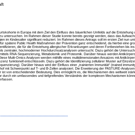
ft
tskohorte in Europa mit dem Ziel den Einfluss des bäuerlichen Umfelds auf die Entstehung 
) zu untersuchen. Im Rahmen dieser Studie konnte bereits gezeigt werden, dass das Aufwachs
ergien im Kindesalter signifikant reduziert. Im Rahmen dieses Antrags soll im ersten Ziel nun 
st für spätere Public Health Maßnahmen der Prävention ganz entscheidend, da hierbei eine groß
dentifizieren, die für die Entstehung allergischer Erkrankungen und deren Fortbestehen bis 
ittels zentraler, hochmoderner Hochdurchsatzanalysen untersucht. Dazu gehört die Unters
 mittels RNA-Sequenzierung, Metabolomik und Proteomik. Darüber hinaus werden Antikörper
se Multi-Omics Analysen werden mithilfe eines multidimensionalen Ansatzes mit Antikörperdat
z funktionell entschlüsseln. Dazu gehört die Identifizierung zellulärer Muster auf Einzelze
ierung). Darüber hinaus wird der Einfluss einer „trainierten Immunität“ (trained immunity)
nhof mit Schwerpunkt auf T- und B-Zellen analysiert. Die Erweiterung der PASTURE-Analys
ist von entscheidender Bedeutung. Dies ermöglicht es, die Mechanismen des weltweit stärks
ur durch ein umfassendes und tiefgreifendes Verständnis der komplexen Mechanismen können
erfassen.