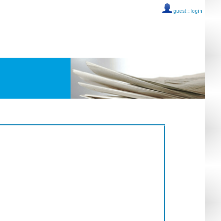
guest ::
login