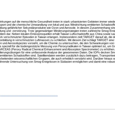
kungen auf die menschliche Gesundheit treten in stark urbanisierten Gebieten immer wiede
ansport und die chemische Umwandlung von lokal und aus Windrichtung emittierten Schadstof
ildung gefährlicher Sekundärprodukte wie Ozon und Aerosole. In diesem Zusammenhang sind
dung und -zerstörung. Trotz gegenwärtiger Minderungstrategien treten zahlreiche Smog-Ere
blem dar. Neben lokalen Emissionsquellen erhält Taiwan Luftschadstoffe aus China sowie s
rk verschmutzter Episoden in Taiwan erlangen. Insbesondere zielt TARGET darauf ab, die d
zonbildung in verschmutzten Luftmassen zu schließen. Mit diesem Ziel schlägt TARGET ei
 und Aerosolspezies vorsieht, um die Chemie zu untersuchen, die den Schwankungen von Oz
speziell für die bodengestützte Messung von Peroxyradikalen in Taiwan optimiert ist, um Gr
n PeRCEAS (Peroxy Radical Chemical Enhancement and Absorption Spectrometer) zu erhöhen
llierungsübungen für eine umfassende Analyse der gewonnenen Daten. Die IOPs decken Smog-
 emittierten Schadstoffen sind. Satellitendaten werden zusätzlich dazu beitragen, Transpor
narbeitenden wissenschaftlichen Gruppen, die auch erheblich verstärkt wird. Darüber hinau
ührende Untersuchung von Smog-Ereignissen in Südasien ermöglichen und damit eine robuste