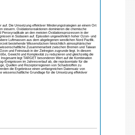
r auf. Die Umsetzung effektiver Minderungstrategien an einem Ort
fen steuern. Oxidationsreaktionen dominieren die chemische
 Peroxyradikale an den meisten Oxidationsprozessen in der
ignissen in Südasien auf. Episoden ungewöhnlich hoher Ozon- und
aubere Luftmassen aus dem abgelegenen westlichen Nord Pazifik.
erzeit bestehende Wissenslücken hinsichtlich atmosphärischer
ne wissenschaftliche Zusammenarbeit zwischen Bremen und Taiwan
on und Feinstaub in der Zielregion zugrunde liegt. In diesem
öße, Gewicht und Komplexität zu reduzieren und gleichzeitig die
. Insgesamt legt TARGET besonderen Wert auf die Kombination
Ereignissen im Jahresverlauf ab, die repräsentativ für die
twege, Quellen und Rezeptorregionen von Schadstoffen zu
s werden die Ergebnisse einen umfangreichen Datensatz von
 wissenschaftliche Grundlage für die Umsetzung effektiver