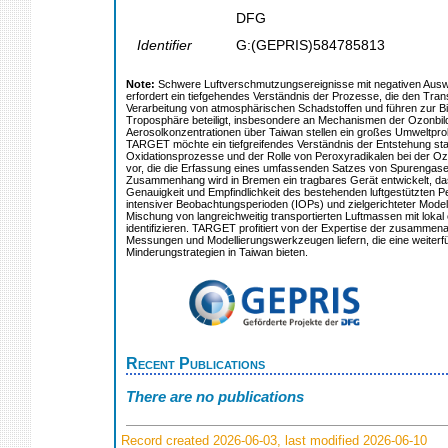
DFG
Identifier
G:(GEPRIS)584785813
Note:
Schwere Luftverschmutzungsereignisse mit negativen Auswir
erfordert ein tiefgehendes Verständnis der Prozesse, die den Tr
Verarbeitung von atmosphärischen Schadstoffen und führen zur B
Troposphäre beteiligt, insbesondere an Mechanismen der Ozonbil
Aerosolkonzentrationen über Taiwan stellen ein großes Umweltpro
TARGET möchte ein tiefgreifendes Verständnis der Entstehung sta
Oxidationsprozesse und der Rolle von Peroxyradikalen bei der O
vor, die die Erfassung eines umfassenden Satzes von Spurengasen
Zusammenhang wird in Bremen ein tragbares Gerät entwickelt, das 
Genauigkeit und Empfindlichkeit des bestehenden luftgestützte
intensiver Beobachtungsperioden (IOPs) und zielgerichteter Mode
Mischung von langreichweitig transportierten Luftmassen mit lokal
identifizieren. TARGET profitiert von der Expertise der zusamme
Messungen und Modellierungswerkzeugen liefern, die eine weiterf
Minderungstrategien in Taiwan bieten.
Recent Publications
There are no publications
Record created 2026-06-03, last modified 2026-06-10