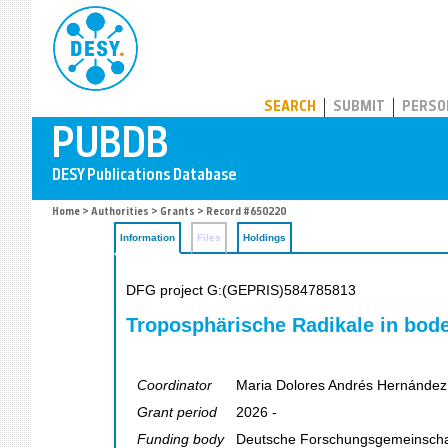
PUBDB
SEARCH
SUBMIT
PERSO
Home
>
Authorities
>
Grants
> Record #650220
Information
Files
Holdings
DFG project G:(GEPRIS)584785813
Troposphärische Radikale in bo
Coordinator
Maria Dolores Andrés Hernández
Grant period
2026 -
Funding body
Deutsche Forschungsgemeinscha