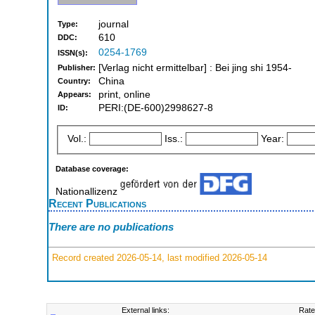
journal
Type:
610
DDC:
0254-1769
ISSN(s):
[Verlag nicht ermittelbar] : Bei jing shi 1954-
Publisher:
China
Country:
print, online
Appears:
PERI:(DE-600)2998627-8
ID:
Vol.:
Iss.:
Year:
Database coverage:
Nationallizenz
Recent Publications
There are no publications
Record created 2026-05-14, last modified 2026-05-14
External links:
Rate