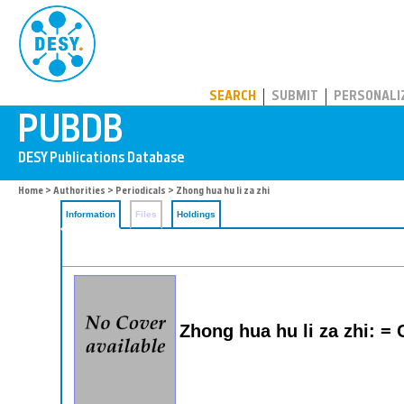
PUBDB
SEARCH
SUBMIT
PERSONALI
Home
>
Authorities
>
Periodicals
> Zhong hua hu li za zhi
Information
Files
Holdings
Zhong hua hu li za zhi: =