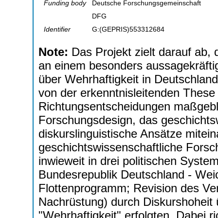
Funding body
Deutsche Forschungsgemeinschaft
DFG
Identifier
G:(GEPRIS)553312684
Note:
Das Projekt zielt darauf ab
an einem besonders aussagekräftig
über Wehrhaftigkeit in Deutschlan
von der erkenntnisleitenden These 
Richtungsentscheidungen maßgeblich
Forschungsdesign, das geschichtsw
diskurslinguistische Ansätze mitei
geschichtswissenschaftliche Forsch
inwieweit in drei politischen Syste
Bundesrepublik Deutschland - Weic
Flottenprogramm; Revision des Ver
Nachrüstung) durch Diskurshoheit 
"Wehrhaftigkeit" erfolgten. Dabei ri