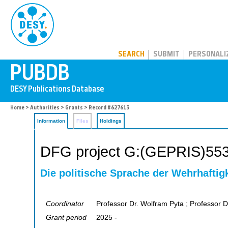
PUBDB
SEARCH
SUBMIT
PERSONALI
Home
>
Authorities
>
Grants
> Record #627613
Information
Files
Holdings
DFG project G:(GEPRIS)55
Die politische Sprache der Wehrhaftigk
Coordinator
Professor Dr. Wolfram Pyta ; Professor 
Grant period
2025 -