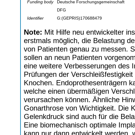
Funding body
Deutsche Forschungsgemeinschaft
DFG
Identifier
G:(GEPRIS)170688479
Note:
Mit Hilfe neu entwickelter i
erstmals möglich, die Belastung d
von Patienten genau zu messen. S
sollen an neun Patienten vorgen
eine weitere Verbesserungen des I
Prüfungen der Verschleißfestigkei
Knochen. Endoprothesenträgern ka
welche einen übermäßigen Verschle
verursachen können. Ähnliche Hinw
Gonarthrose von Wichtigkeit. Die 
Gelenkdruck sind auch für die Bela
Eine biomechanisch optimale Impl
kann nur dann entwickelt werden, 