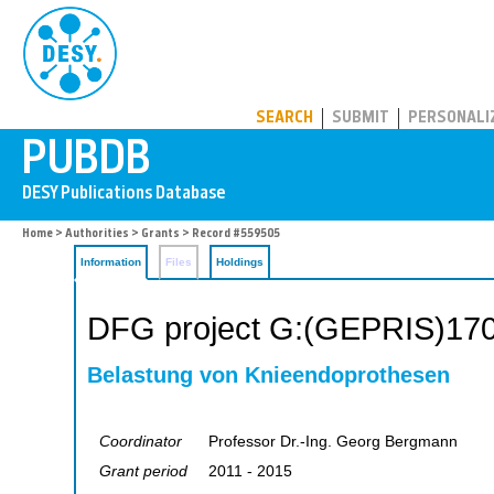
PUBDB
SEARCH
SUBMIT
PERSONALI
Home
>
Authorities
>
Grants
> Record #559505
Information
Files
Holdings
DFG project G:(GEPRIS)17
Belastung von Knieendoprothesen
Coordinator
Professor Dr.-Ing. Georg Bergmann
Grant period
2011 - 2015