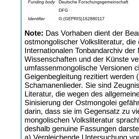
Funding body
Deutsche Forschungsgemeinschaft
DFG
Identifier
G:(GEPRIS)162880117
Note:
Das Vorhaben dient der Bear
ostmongolischer Volksliteratur, di
Internationalen Tonbandarchiv der
Wissenschaften und der Künste ver
umfassenmongolische Versionen ch
Geigenbegleitung rezitiert werden 
Schamanenlieder. Sie sind Zeugni
Literatur, die wegen des allgemein
Sinisierung der Ostmongolei gefähr
darin, dass sie im Gegensatz zu vi
mongolischen Volksliteratur sprachl
deshalb genuine Fassungen darstel
a) Vergleichende Untersuchung von