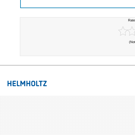
Rate
(No