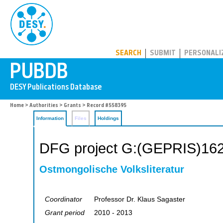
PUBDB
SEARCH
SUBMIT
PERSONALI
Home
>
Authorities
>
Grants
> Record #558395
Information
Files
Holdings
DFG project G:(GEPRIS)16
Ostmongolische Volksliteratur
Coordinator
Professor Dr. Klaus Sagaster
Grant period
2010 - 2013