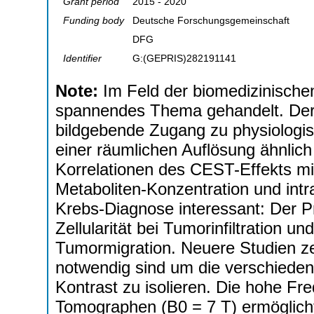
Grant period
2015 - 2020
Funding body
Deutsche Forschungsgemeinschaft
DFG
Identifier
G:(GEPRIS)282191141
Note:
Im Feld der biomedizinisch
spannendes Thema gehandelt. Der 
bildgebende Zugang zu physiologis
einer räumlichen Auflösung ähnlich
Korrelationen des CEST-Effekts mit
Metaboliten-Konzentration und int
Krebs-Diagnose interessant: Der Pr
Zellularität bei Tumorinfiltration u
Tumormigration. Neuere Studien ze
notwendig sind um die verschied
Kontrast zu isolieren. Die hohe Fr
Tomographen (B0 = 7 T) ermöglicht