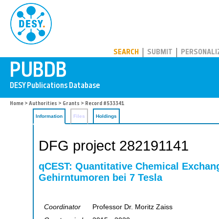
PUBDB
SEARCH
SUBMIT
PERSONALI
Home
>
Authorities
>
Grants
> Record #533341
Information
Files
Holdings
DFG project 282191141
qCEST: Quantitative Chemical Exchan
Gehirntumoren bei 7 Tesla
Coordinator
Professor Dr. Moritz Zaiss