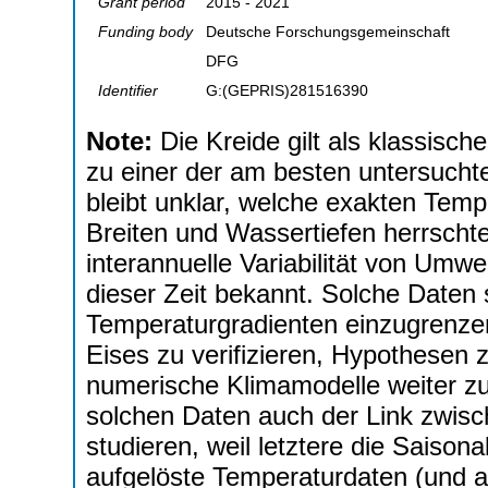
Grant period
2015 - 2021
Funding body
Deutsche Forschungsgemeinschaft
DFG
Identifier
G:(GEPRIS)281516390
Note:
Die Kreide gilt als klassisch
zu einer der am besten untersucht
bleibt unklar, welche exakten Tem
Breiten und Wassertiefen herrschte
interannuelle Variabilität von Umw
dieser Zeit bekannt. Solche Daten 
Temperaturgradienten einzugrenze
Eises zu verifizieren, Hypothesen
numerische Klimamodelle weiter zu 
solchen Daten auch der Link zwis
studieren, weil letztere die Saison
aufgelöste Temperaturdaten (und 