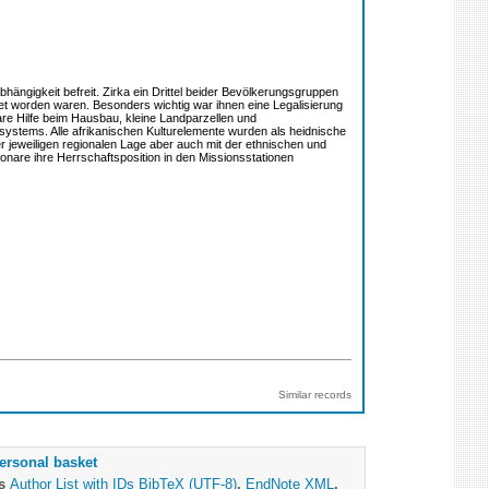
ängigkeit befreit. Zirka ein Drittel beider Bevölkerungsgruppen
et worden waren. Besonders wichtig war ihnen eine Legalisierung
nare Hilfe beim Hausbau, kleine Landparzellen und
esystems. Alle afrikanischen Kulturelemente wurden als heidnische
der jeweiligen regionalen Lage aber auch mit der ethnischen und
nare ihre Herrschaftsposition in den Missionsstationen
Similar records
ersonal basket
as
Author List with IDs
BibTeX (UTF-8)
,
EndNote XML
,