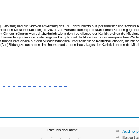
 (Khoisan) und die Sklaven am Anfang des 19. Jahrhunderts aus persönlicher und sozialer Abh
istlichen Missionsstationen, die zuvor von verschiedenen protestantischen Kirchen gegründ
rt der früheren Herrschaft.Ähnlich wie in den free villages der Karibik stellten die Missio
Unterwerfung unter ihre rigide religiöse Disziplin und die Akzeptanz ihres europäischen Wert
situation entstanden auf den Missionsstationen unterschiedliche Konfliktsituationen, die mit 
Bildung zu tun hatten. Im Unterschied zu den free villages der Karibik konnten die Missio
Rate this document:
Add to p
Export 