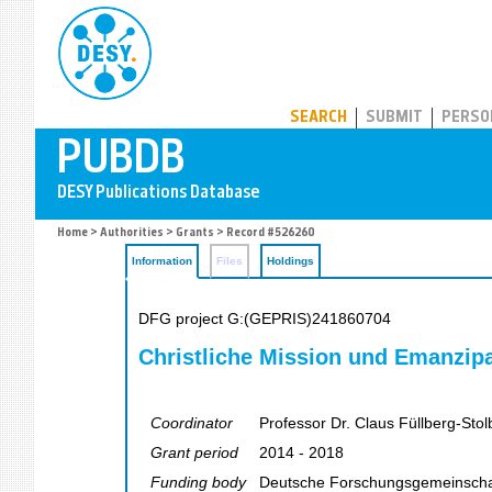
PUBDB
SEARCH
SUBMIT
PERSO
Home
>
Authorities
>
Grants
> Record #526260
Information
Files
Holdings
DFG project G:(GEPRIS)241860704
Christliche Mission und Emanzipa
Coordinator
Professor Dr. Claus Füllberg-Stol
Grant period
2014 - 2018
Funding body
Deutsche Forschungsgemeinscha