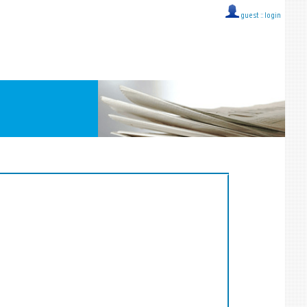
guest ::
login