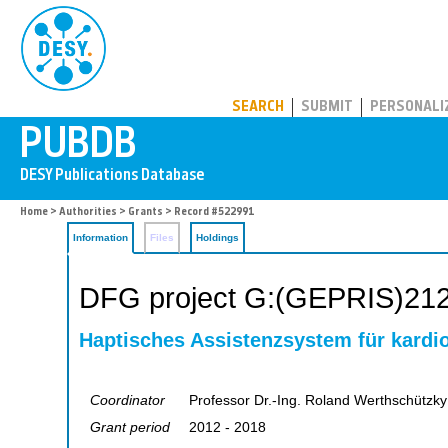
PUBDB
SEARCH
SUBMIT
PERSONALI
Home
>
Authorities
>
Grants
> Record #522991
Information
Files
Holdings
DFG project G:(GEPRIS)21
Haptisches Assistenzsystem für kardi
Coordinator
Professor Dr.-Ing. Roland Werthschützky
Grant period
2012 - 2018