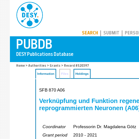
PUBDB
SEARCH
SUBMIT
PERSO
Home
>
Authorities
>
Grants
> Record #520397
Information
Files
Holdings
SFB 870 A06
Verknüpfung und Funktion regener
reprogrammierten Neuronen (A06
Coordinator
Professorin Dr. Magdalena Götz
Grant period
2010 - 2021