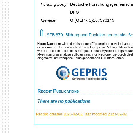
Funding body
Deutsche Forschungsgemeinscha
DFG
Identifier
G:(GEPRIS)167578145
⇧
SFB 870: Bildung und Funktion neuronaler Sc
Note:
Nachdem wir in der bisherigen Förderpriode gezeigt haben, d
dieser Ansatz der neuronalen Ersatztherapie in Richtung klinisch r
werden. Zudem sollen die sehr spezifischen Myelinisierungsmuste
Myelinisierungsanalyse soll dann auch für Neurone, die durch dir
eingesetzt, um rezeptive Feldeigenschaften zu untersuchen.
Recent Publications
There are no publications
Record created 2023-02-02, last modified 2023-02-02