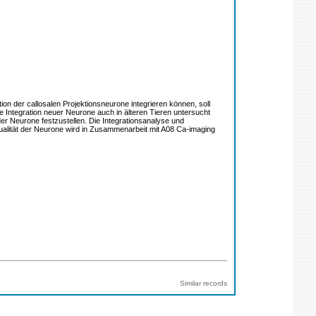
on der callosalen Projektionsneurone integrieren können, soll
ie Integration neuer Neurone auch in älteren Tieren untersucht
r Neurone festzustellen. Die Integrationsanalyse und
ualität der Neurone wird in Zusammenarbeit mit A08 Ca-imaging
Similar records