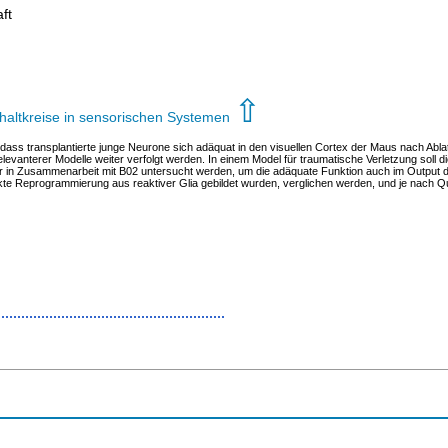
ft
⇧
haltkreise in sensorischen Systemen
ass transplantierte junge Neurone sich adäquat in den visuellen Cortex der Maus nach Ablati
elevanterer Modelle weiter verfolgt werden. In einem Model für traumatische Verletzung soll d
r in Zusammenarbeit mit B02 untersucht werden, um die adäquate Funktion auch im Output de
ekte Reprogrammierung aus reaktiver Glia gebildet wurden, verglichen werden, und je nach Q