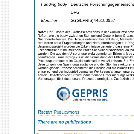
Funding body
Deutsche Forschungsgemeinscha
DFG
Identifier
G:(GEPRIS)446183957
Note:
Der Einsatz des Gratlosschmiedens in der Aluminiumschmied
fließen, wie sie bspw. zwischen Stempel und Gesenk beim Gratloss
Nachbearbeitungen. Die Herausforderung besteht darin, Methoden z
resultieren neue Fragestellungen und Herausforderungen zur Progn
Ursprungsprojekt wurden die Erkenntnisse generiert, dass eine Prog
Erkenntnisse für industrienahe Prozesse nicht ausreichend, da in
wurden. Die aus dem Ursprungsprojekt generierten Erkenntnisse zu
beantragten Transferprojekts ist die Vermeidung der Flittergratbi
Prozessparameter beim Gratlosschmieden von Aluminium. Zur Err
Belastungen, der Spannungszustände und der Stoffflussvektoren am 
werden globale Prozessparameter, die Einfluss auf die lokalen Ei
entsprechend der industriell genutzten Werkzeugvarianten unters
soll die Umsetzbarkeit für zwei industrienahe Untersuchungswerkz
Vorhersagen für industrienahe Prozesse ermöglicht. Zusätzlich sol
Recent Publications
There are no publications