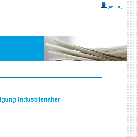
guest ::
login
igung industrienaher