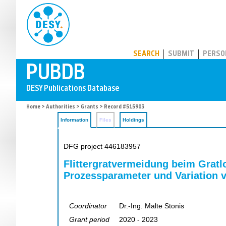
PUBDB
SEARCH
SUBMIT
PERSO
Home
>
Authorities
>
Grants
> Record #515903
Information
Files
Holdings
DFG project 446183957
Flittergratvermeidung beim Grat
Prozessparameter und Variation 
Coordinator
Dr.-Ing. Malte Stonis
Grant period
2020 - 2023