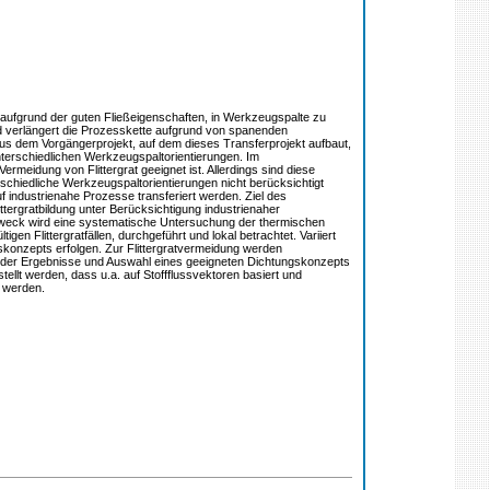
 aufgrund der guten Fließeigenschaften, in Werkzeugspalte zu
nd verlängert die Prozesskette aufgrund von spanenden
Aus dem Vorgängerprojekt, auf dem dieses Transferprojekt aufbaut,
nterschiedlichen Werkzeugspaltorientierungen. Im
rmeidung von Flittergrat geeignet ist. Allerdings sind diese
schiedliche Werkzeugspaltorientierungen nicht berücksichtigt
 industrienahe Prozesse transferiert werden. Ziel des
ttergratbildung unter Berücksichtigung industrienaher
weck wird eine systematische Untersuchung der thermischen
 Flittergratfällen, durchgeführt und lokal betrachtet. Variiert
skonzepts erfolgen. Zur Flittergratvermeidung werden
se der Ergebnisse und Auswahl eines geeigneten Dichtungskonzepts
lt werden, dass u.a. auf Stoffflussvektoren basiert und
t werden.