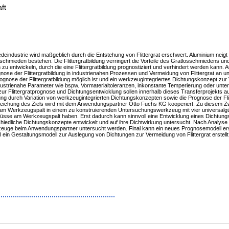
ft
eindustrie wird maßgeblich durch die Entstehung von Flittergrat erschwert. Aluminium neigt
chmieden bestehen. Die Flittergratbildung verringert die Vorteile des Gratlosschmiedens u
u entwickeln, durch die eine Flittergratbildung prognostiziert und verhindert werden kann. 
ose der Flittergratbildung in industrienahen Prozessen und Vermeidung von Flittergrat an u
nose der Flittergratbildung möglich ist und ein werkzeugintegriertes Dichtungskonzept zur Ve
dustrienahe Parameter wie bspw. Vormaterialtoleranzen, inkonstante Temperierung oder unter
r Flittergratprognose und Dichtungsentwicklung sollen innerhalb dieses Transferprojekts auf
ldung durch Variation von werkzeugintegrierten Dichtungskonzepten sowie die Prognose der Fli
eichung des Ziels wird mit dem Anwendungspartner Otto Fuchs KG kooperiert. Zu diesem Z
Werkzeugspalt in einem zu konstruierenden Untersuchungswerkzeug mit vier universalgültigen
nflüsse am Werkzeugspalt haben. Erst dadurch kann sinnvoll eine Entwicklung eines Dichtung
chiedliche Dichtungskonzepte entwickelt und auf ihre Dichtwirkung untersucht. Nach Analy
euge beim Anwendungspartner untersucht werden. Final kann ein neues Prognosemodell erstel
l ein Gestaltungsmodell zur Auslegung von Dichtungen zur Vermeidung von Flittergrat erstell