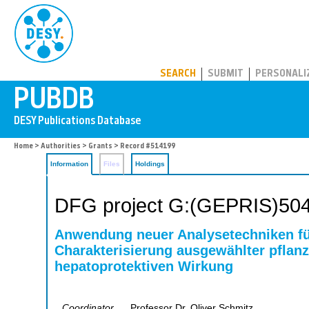
PUBDB
SEARCH
SUBMIT
PERSONALI
Home
>
Authorities
>
Grants
> Record #514199
Information
Files
Holdings
DFG project G:(GEPRIS)50
Anwendung neuer Analysetechniken f
Charakterisierung ausgewählter pflanz
hepatoprotektiven Wirkung
Coordinator
Professor Dr. Oliver Schmitz