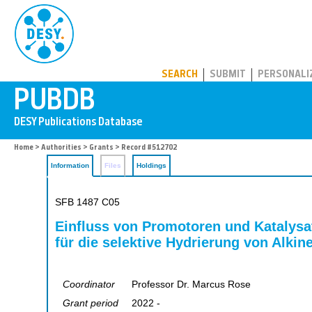
PUBDB
SEARCH
SUBMIT
PERSONALI
Home
>
Authorities
>
Grants
> Record #512702
Information
Files
Holdings
SFB 1487 C05
Einfluss von Promotoren und Katalysat
für die selektive Hydrierung von Alkin
Coordinator
Professor Dr. Marcus Rose
Grant period
2022 -