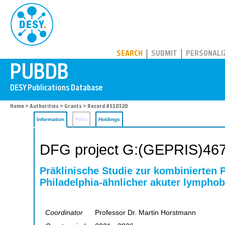
PUBDB
SEARCH
SUBMIT
PERSONALI
Home
>
Authorities
>
Grants
> Record #510320
Information
Files
Holdings
DFG project G:(GEPRIS)46
Präklinische Studie zur kombinierten
Philadelphia-ähnlicher akuter lympho
Coordinator
Professor Dr. Martin Horstmann