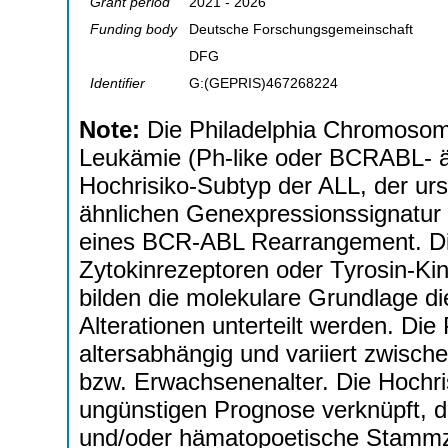
Grant period
2021 - 2026
Funding body
Deutsche Forschungsgemeinschaft
DFG
Identifier
G:(GEPRIS)467268224
Note:
Die Philadelphia Chromosom
Leukämie (Ph-like oder BCRABL- äh
Hochrisiko-Subtyp der ALL, der urs
ähnlichen Genexpressionssignatur i
eines BCR-ABL Rearrangement. Di
Zytokinrezeptoren oder Tyrosin-Ki
bilden die molekulare Grundlage di
Alterationen unterteilt werden. Die
altersabhängig und variiert zwisc
bzw. Erwachsenenalter. Die Hochris
ungünstigen Prognose verknüpft, di
und/oder hämatopoetische Stammzel