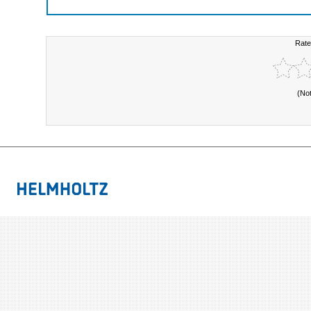
Rate
(No