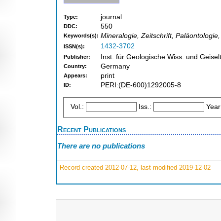
journal
Type:
550
DDC:
Mineralogie, Zeitschrift, Paläontologie
Keywords(s):
1432-3702
ISSN(s):
Inst. für Geologische Wiss. und Geise
Publisher:
Germany
Country:
print
Appears:
PERI:(DE-600)1292005-8
ID:
Vol.:
Iss.:
Year
Recent Publications
There are no publications
Record created 2012-07-12, last modified 2019-12-02