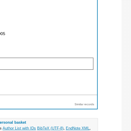
005
Similar records
ersonal basket
as
Author List with IDs
BibTeX (UTF-8)
,
EndNote XML
,