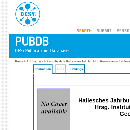
PUBDB
SEARCH
SUBMIT
PERSO
Home
>
Authorities
>
Periodicals
> Hallesches Jahrbuch für Geowissenschaften /
Information
Files
Holdings
Hallesches Jahrbuc
Hrsg. Instit
Geo