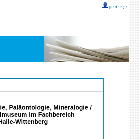
guest ::
login
, Paläontologie, Mineralogie /
talmuseum im Fachbereich
Halle-Wittenberg