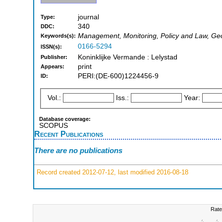
journal
Type:
340
DDC:
Management, Monitoring, Policy and Law, Ge
Keywords(s):
0166-5294
ISSN(s):
Koninklijke Vermande : Lelystad
Publisher:
print
Appears:
PERI:(DE-600)1224456-9
ID:
Vol.:
Iss.:
Year:
Database coverage:
SCOPUS
Recent Publications
There are no publications
Record created 2012-07-12, last modified 2016-08-18
Rate