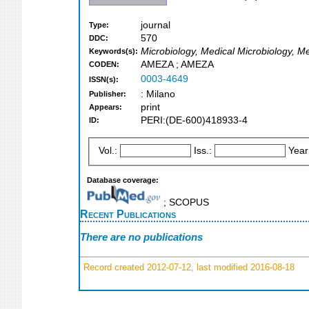
journal
Type:
570
DDC:
Microbiology, Medical Microbiology, Me
Keywords(s):
AMEZA ; AMEZA
CODEN:
0003-4649
ISSN(s):
: Milano
Publisher:
print
Appears:
PERI:(DE-600)418933-4
ID:
Vol.:
Iss.:
Year
Database coverage:
; SCOPUS
Recent Publications
There are no publications
Record created 2012-07-12, last modified 2016-08-18