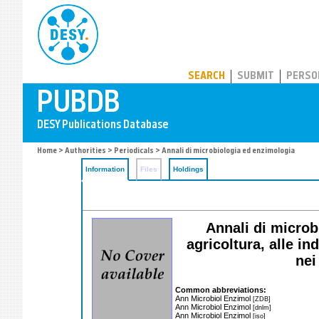
PUBDB
SEARCH
SUBMIT
PERSO
Home
>
Authorities
>
Periodicals
> Annali di microbiologia ed enzimologia
Information
Files
Holdings
Annali di microb
agricoltura, alle i
nei
Common abbreviations:
Ann Microbiol Enzimol
[ZDB]
Ann Microbiol Enzimol
[dnlm]
Ann Microbiol Enzimol
[iso]