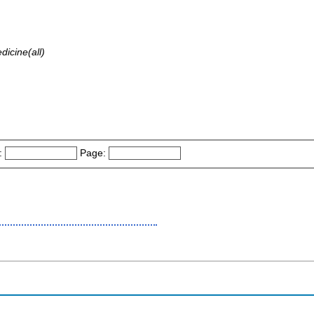
dicine(all)
:
Page: