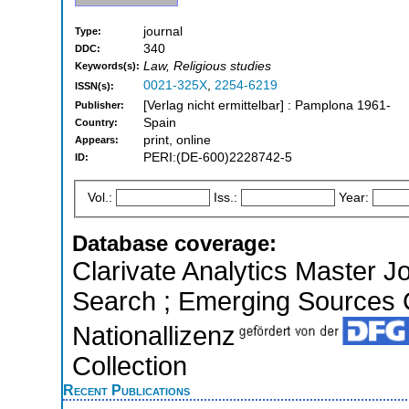
journal
Type:
340
DDC:
Law, Religious studies
Keywords(s):
0021-325X
,
2254-6219
ISSN(s):
[Verlag nicht ermittelbar] : Pamplona 1961-
Publisher:
Spain
Country:
print, online
Appears:
PERI:(DE-600)2228742-5
ID:
Vol.:
Iss.:
Year:
Database coverage:
Clarivate Analytics Master J
Search ; Emerging Sources Ci
Nationallizenz
Collection
Recent Publications