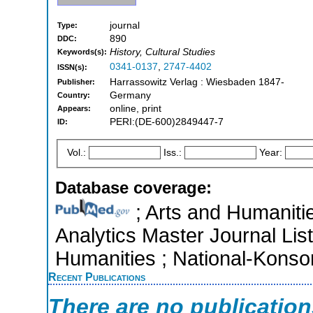
journal
Type:
890
DDC:
History, Cultural Studies
Keywords(s):
0341-0137
,
2747-4402
ISSN(s):
Harrassowitz Verlag : Wiesbaden 1847-
Publisher:
Germany
Country:
online, print
Appears:
PERI:(DE-600)2849447-7
ID:
Vol.:
Iss.:
Year:
Database coverage:
; Arts and Humanitie
Analytics Master Journal List
Humanities ; National-Kons
Recent Publications
There are no publicatio