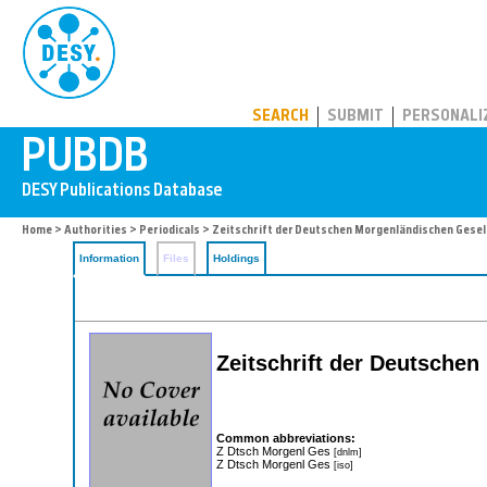
PUBDB
SEARCH
SUBMIT
PERSONALI
Home
>
Authorities
>
Periodicals
> Zeitschrift der Deutschen Morgenländischen Gesel
Information
Files
Holdings
Zeitschrift der Deutschen
Common abbreviations:
Z Dtsch Morgenl Ges
[dnlm]
Z Dtsch Morgenl Ges
[iso]