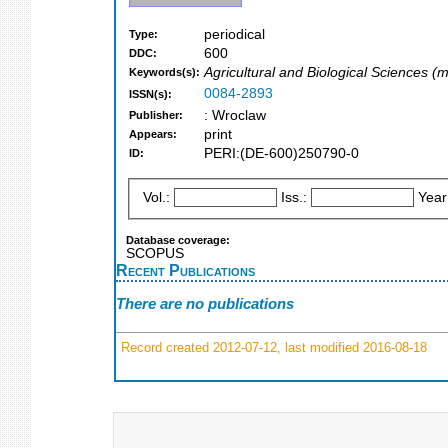
periodical
Type:
600
DDC:
Agricultural and Biological Sciences (
Keywords(s):
0084-2893
ISSN(s):
: Wroclaw
Publisher:
print
Appears:
PERI:(DE-600)250790-0
ID:
Vol.:
Iss.:
Year
Database coverage:
SCOPUS
Recent Publications
There are no publications
Record created 2012-07-12, last modified 2016-08-18