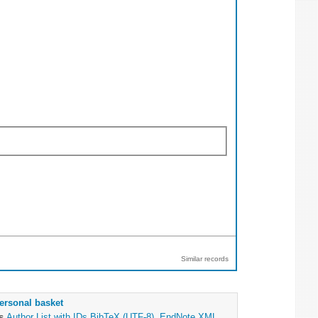
Similar records
ersonal basket
as
Author List with IDs
BibTeX (UTF-8)
,
EndNote XML
,