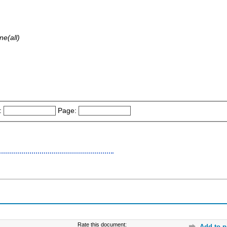
ne(all)
:
Page:
Rate this document:
Add to p