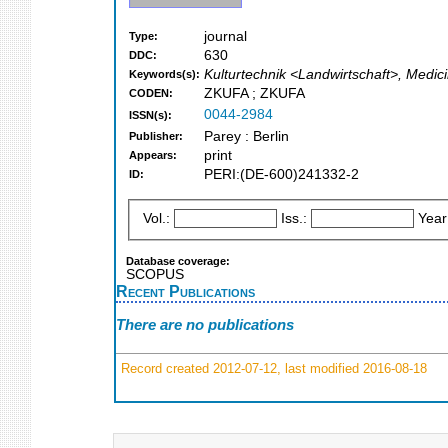
journal
Type:
630
DDC:
Kulturtechnik <Landwirtschaft>, Medici
Keywords(s):
ZKUFA ; ZKUFA
CODEN:
0044-2984
ISSN(s):
Parey : Berlin
Publisher:
print
Appears:
PERI:(DE-600)241332-2
ID:
Vol.:
Iss.:
Year
Database coverage:
SCOPUS
Recent Publications
There are no publications
Record created 2012-07-12, last modified 2016-08-18