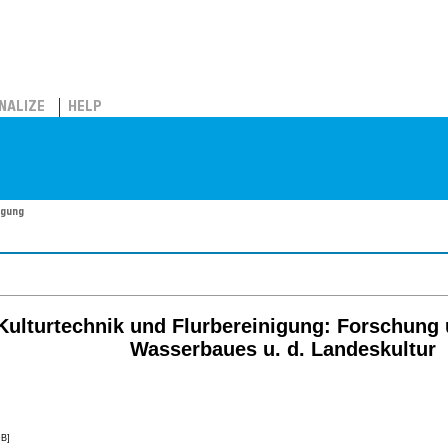
NALIZE
HELP
igung
 Kulturtechnik und Flurbereinigung: Forschung u
Wasserbaues u. d. Landeskultur
B]