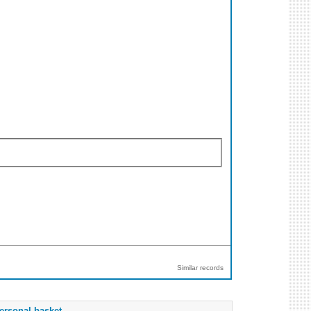
Similar records
ersonal basket