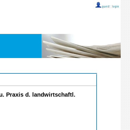
guest ::
login
. Praxis d. landwirtschaftl.