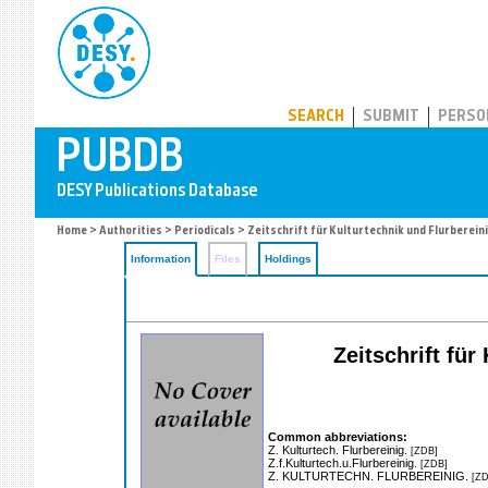
PUBDB
SEARCH
SUBMIT
PERSO
Home
>
Authorities
>
Periodicals
> Zeitschrift für Kulturtechnik und Flurberein
Information
Files
Holdings
Zeitschrift für
Common abbreviations:
Z. Kulturtech. Flurbereinig.
[ZDB]
Z.f.Kulturtech.u.Flurbereinig.
[ZDB]
Z. KULTURTECHN. FLURBEREINIG.
[ZD