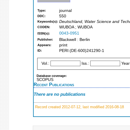
journal
Type:
550
DDC:
Deutschland, Water Science and Techn
Keywords(s):
WUBOA ; WUBOA
CODEN:
0043-0951
ISSN(s):
Blackwell : Berlin
Publisher:
print
Appears:
PERI:(DE-600)241290-1
ID:
Vol.:
Iss.:
Year
Database coverage:
SCOPUS
Recent Publications
There are no publications
Record created 2012-07-12, last modified 2016-08-18