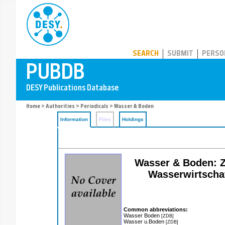
PUBDB
SEARCH
SUBMIT
PERSO
Home
>
Authorities
>
Periodicals
> Wasser & Boden
Information
Files
Holdings
Wasser & Boden: Ze
Wasserwirtschaf
Common abbreviations:
Wasser Boden
[ZDB]
Wasser u.Boden
[ZDB]