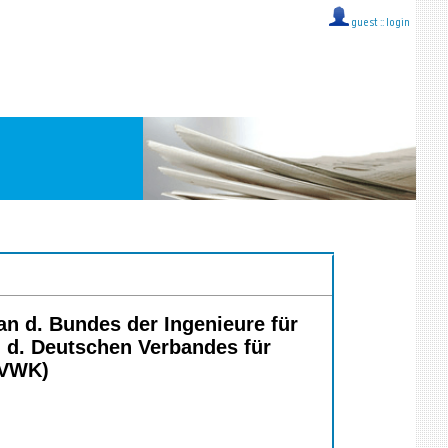
guest ::
login
an d. Bundes der Ingenieure für
. d. Deutschen Verbandes für
DVWK)