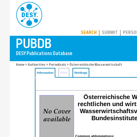
PUBDB
SEARCH
SUBMIT
PERSO
Home
>
Authorities
>
Periodicals
> Österreichische Wasserwirtschaft
Information
Files
Holdings
Österreichische Wa
rechtlichen und wir
Wasserwirtschaftsv
Bundesinstitut
Common abbreviations: