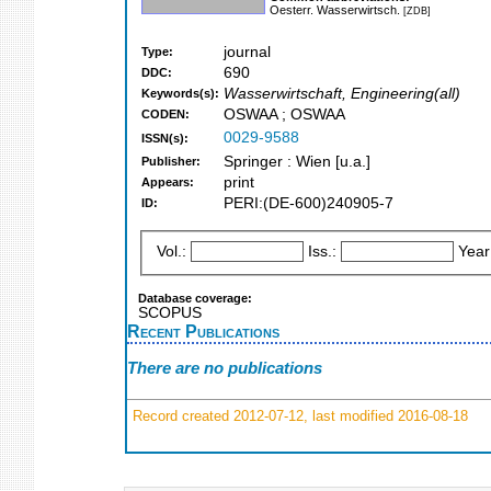
Oesterr. Wasserwirtsch.
[ZDB]
journal
Type:
690
DDC:
Wasserwirtschaft, Engineering(all)
Keywords(s):
OSWAA ; OSWAA
CODEN:
0029-9588
ISSN(s):
Springer : Wien [u.a.]
Publisher:
print
Appears:
PERI:(DE-600)240905-7
ID:
Vol.:
Iss.:
Year
Database coverage:
SCOPUS
Recent Publications
There are no publications
Record created 2012-07-12, last modified 2016-08-18