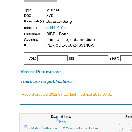
journal
Type:
370
DDC:
Berufsbildung
Keywords(s):
0341-4515
ISSN(s):
BIBB : Bonn
Publisher:
print, online, data medium
Appears:
PERI:(DE-600)2435146-5
ID:
Vol.:
Iss.:
Year:
Recent Publications
There are no publications
Record created 2012-07-12, last modified 2015-08-31
External links:
Rate
EZB
Publisher: Volltext nach 12 Monaten frei verfügbar