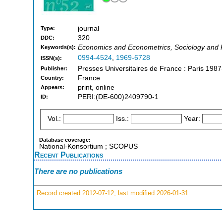
journal
Type:
320
DDC:
Economics and Econometrics, Sociology and Po
Keywords(s):
0994-4524
,
1969-6728
ISSN(s):
Presses Universitaires de France : Paris 1987
Publisher:
France
Country:
print, online
Appears:
PERI:(DE-600)2409790-1
ID:
Vol.:
Iss.:
Year:
Database coverage:
National-Konsortium ; SCOPUS
Recent Publications
There are no publications
Record created 2012-07-12, last modified 2026-01-31