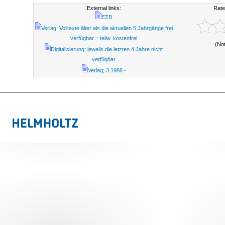
External links:
Rate
EZB
Verlag; Volltexte älter als die aktuellen 5 Jahrgänge frei
verfügbar = teilw. kostenfrei
(No
Digitalisierung; jeweils die letzten 4 Jahre nicht
verfügbar
Verlag; 3.1988 -