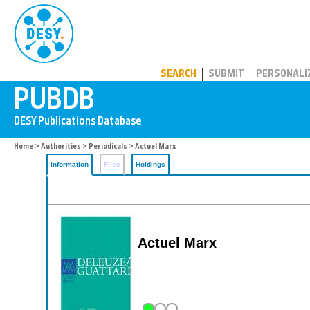
PUBDB
SEARCH
SUBMIT
PERSONALI
Home
>
Authorities
>
Periodicals
> Actuel Marx
Information
Files
Holdings
Actuel Marx