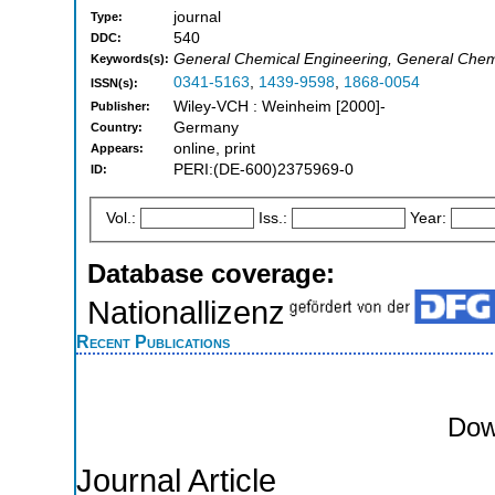
journal
Type:
540
DDC:
General Chemical Engineering, General Chem
Keywords(s):
0341-5163
,
1439-9598
,
1868-0054
ISSN(s):
Wiley-VCH : Weinheim [2000]-
Publisher:
Germany
Country:
online, print
Appears:
PERI:(DE-600)2375969-0
ID:
Vol.:
Iss.:
Year:
Database coverage:
Nationallizenz
Recent Publications
Dow
Journal Article