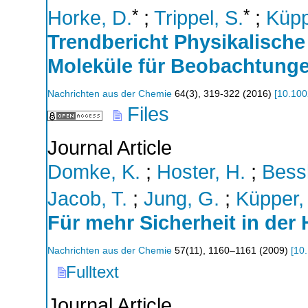
*
*
Horke, D.
;
Trippel, S.
;
Küpp
Trendbericht Physikalische
Moleküle für Beobachtunge
Nachrichten aus der Chemie
64
(
3
),
319-322
(
2016
)
[
10.100
Files
Journal Article
Domke, K.
;
Hoster, H.
;
Bessl
Jacob, T.
;
Jung, G.
;
Küpper, 
Für mehr Sicherheit in der
Nachrichten aus der Chemie
57
(
11
),
1160–1161
(
2009
)
[
10
Fulltext
Journal Article