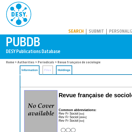
PUBDB
SEARCH
SUBMIT
PERSONALI
Home
>
Authorities
>
Periodicals
> Revue française de sociologie
Information
Files
Holdings
Revue française de sociol
Common abbreviations:
Rev Fr Sociol
[iso]
Rev Fr Sociol
[dnlm]
Rev Fr Sociol
[iso]