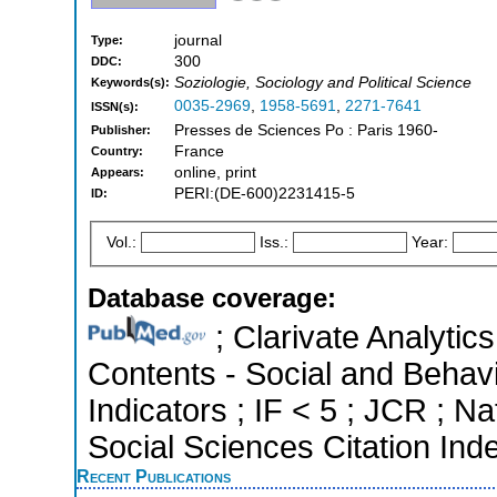
journal
Type:
300
DDC:
Soziologie, Sociology and Political Science
Keywords(s):
0035-2969
,
1958-5691
,
2271-7641
ISSN(s):
Presses de Sciences Po : Paris 1960-
Publisher:
France
Country:
online, print
Appears:
PERI:(DE-600)2231415-5
ID:
Vol.:
Iss.:
Year:
Database coverage:
; Clarivate Analytics
Contents - Social and Behavi
Indicators ; IF < 5 ; JCR ; 
Social Sciences Citation Ind
Recent Publications