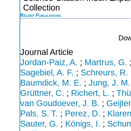
Collection
Recent Publications
Dow
Journal Article
Jordan-Paiz, A.
;
Martrus, G.
Sagebiel, A. F.
;
Schreurs, R. 
Baumdick, M. E.
;
Jung, J. M.
Grüttner, C.
;
Richert, L.
;
Thü
van Goudoever, J. B.
;
Geijte
Pals, S. T.
;
Perez, D.
;
Klaren
Sauter, G.
;
Königs, I.
;
Schum