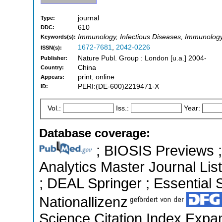
journal
Type:
610
DDC:
Immunology, Infectious Diseases, Immunology
Keywords(s):
1672-7681
,
2042-0226
ISSN(s):
Nature Publ. Group : London [u.a.] 2004-
Publisher:
China
Country:
print, online
Appears:
PERI:(DE-600)2219471-X
ID:
Vol.:
Iss.:
Year:
Database coverage:
; BIOSIS Previews ; 
Analytics Master Journal List
; DEAL Springer ; Essential S
Nationallizenz
Science Citation Index Expa