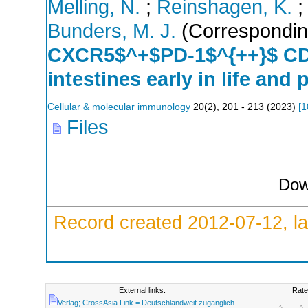
Melling, N.
;
Reinshagen, K.
;
Bunders, M. J.
(Correspondin
CXCR5$^+$PD-1$^{++}$ CD4$
intestines early in life and
Cellular & molecular immunology
20
(
2
),
201 - 213
(
2023
)
[
1
Files
Dow
Record created 2012-07-12, la
External links:
Rate
Verlag; CrossAsia Link = Deutschlandweit zugänglich