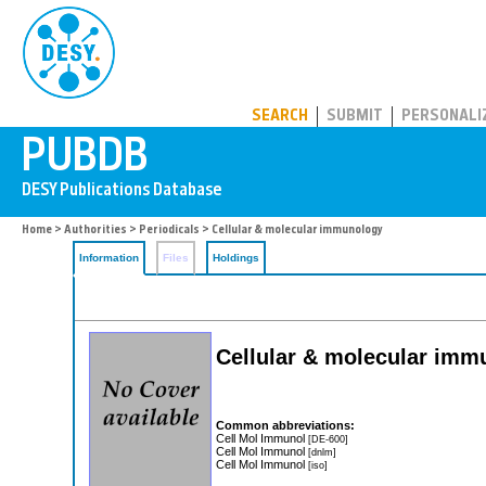
PUBDB
SEARCH
SUBMIT
PERSONALI
Home
>
Authorities
>
Periodicals
> Cellular & molecular immunology
Information
Files
Holdings
Cellular & molecular imm
Common abbreviations:
Cell Mol Immunol
[DE-600]
Cell Mol Immunol
[dnlm]
Cell Mol Immunol
[iso]