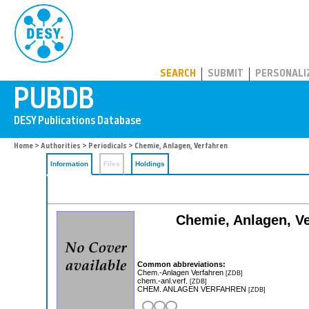
PUBDB
SEARCH
SUBMIT
PERSONALI
Home
>
Authorities
>
Periodicals
> Chemie, Anlagen, Verfahren
Information
Files
Holdings
Chemie, Anlagen, Ve
Common abbreviations:
Chem.-Anlagen Verfahren
[ZDB]
chem.-anl.verf.
[ZDB]
CHEM. ANLAGEN VERFAHREN
[ZDB]