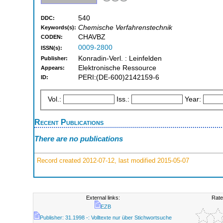
540
DDC:
Chemische Verfahrenstechnik
Keywords(s):
CHAVBZ
CODEN:
0009-2800
ISSN(s):
Konradin-Verl. : Leinfelden
Publisher:
Elektronische Ressource
Appears:
PERI:(DE-600)2142159-6
ID:
Vol.:
Iss.:
Year:
Recent Publications
There are no publications
Record created 2012-07-12, last modified 2015-05-07
External links:
Rate
EZB
Publisher: 31.1998 -: Volltexte nur über Stichwortsuche