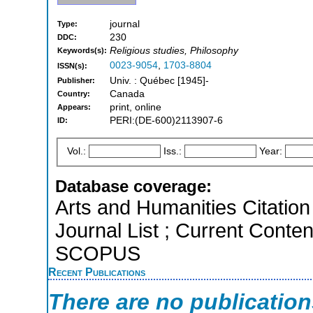
journal
Type:
230
DDC:
Religious studies, Philosophy
Keywords(s):
0023-9054
,
1703-8804
ISSN(s):
Univ. : Québec [1945]-
Publisher:
Canada
Country:
print, online
Appears:
PERI:(DE-600)2113907-6
ID:
Vol.:
Iss.:
Year:
Database coverage:
Arts and Humanities Citation 
Journal List ; Current Conten
SCOPUS
Recent Publications
There are no publicatio