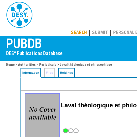
PUBDB
SEARCH
SUBMIT
PERSONALI
Home
>
Authorities
>
Periodicals
> Laval théologique et philosophique
Information
Files
Holdings
Laval théologique et phi