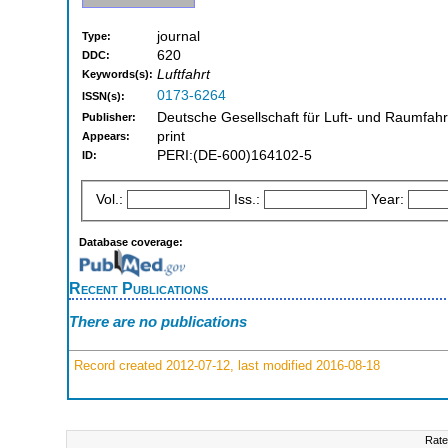
journal
Type:
620
DDC:
Luftfahrt
Keywords(s):
0173-6264
ISSN(s):
Deutsche Gesellschaft für Luft- und Raumfahrt
Publisher:
print
Appears:
PERI:(DE-600)164102-5
ID:
Vol.:
Iss.:
Year:
Database coverage:
Recent Publications
There are no publications
Record created 2012-07-12, last modified 2016-08-18
Rate