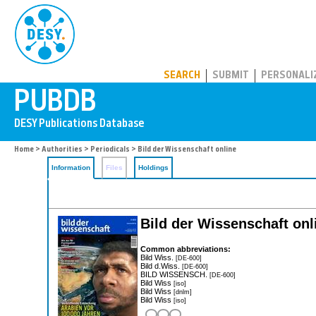
PUBDB
SEARCH
SUBMIT
PERSONALI
Home
>
Authorities
>
Periodicals
> Bild der Wissenschaft online
Information
Files
Holdings
Bild der Wissenschaft onl
Common abbreviations:
Bild Wiss.
[DE-600]
Bild d.Wiss.
[DE-600]
BILD WISSENSCH.
[DE-600]
Bild Wiss
[iso]
Bild Wiss
[dnlm]
Bild Wiss
[iso]