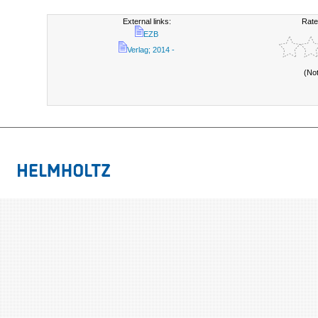
External links:
Rate
EZB
Verlag; 2014 -
(No