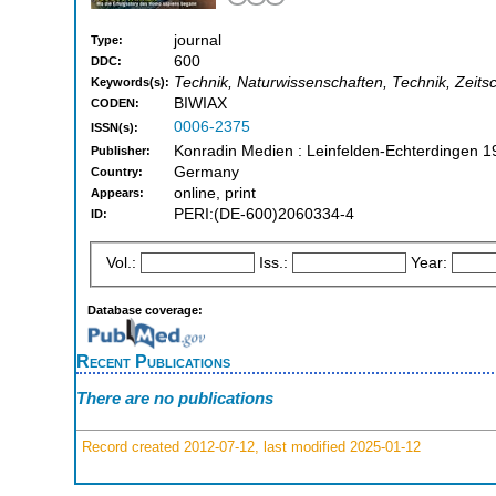
journal
Type:
600
DDC:
Technik, Naturwissenschaften, Technik, Zeitsch
Keywords(s):
BIWIAX
CODEN:
0006-2375
ISSN(s):
Konradin Medien : Leinfelden-Echterdingen 1
Publisher:
Germany
Country:
online, print
Appears:
PERI:(DE-600)2060334-4
ID:
Vol.:
Iss.:
Year:
Database coverage:
Recent Publications
There are no publications
Record created 2012-07-12, last modified 2025-01-12