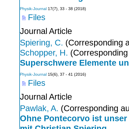
Physik-Journal
17
(
7
),
33 - 38
(
2018
)
Files
Journal Article
Spiering, C.
(Corresponding a
Schopper, H.
(Corresponding 
Superschwere Elemente un
Physik-Journal
15
(
6
),
37 - 41
(
2016
)
Files
Journal Article
Pawlak, A.
(Corresponding au
Ohne Pontecorvo ist unser G
mit Christian Spiering