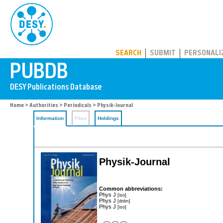
PUBDB
SEARCH
SUBMIT
PERSONALI
Home
>
Authorities
>
Periodicals
> Physik-Journal
Information
Files
Holdings
Physik-Journal
Common abbreviations:
Phys J
[iso]
Phys J
[dnlm]
Phys J
[iso]