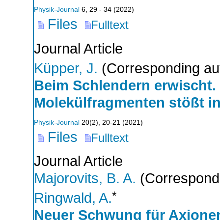
Physik-Journal
6
,
29 - 34
(
2022
)
Files
Fulltext
Journal Article
Küpper, J.
(Corresponding au
Beim Schlendern erwischt.
Molekülfragmenten stößt in
Physik-Journal
20
(
2
),
20-21
(
2021
)
Files
Fulltext
Journal Article
Majorovits, B. A.
(Correspondi
*
Ringwald, A.
Neuer Schwung für Axione