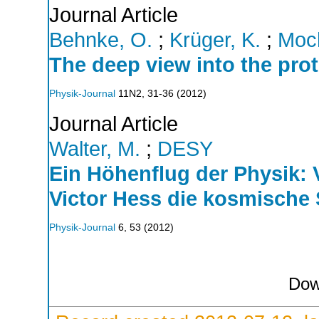
Journal Article
Behnke, O.
;
Krüger, K.
;
Moch
The deep view into the proto
Physik-Journal
11N2
,
31-36
(
2012
)
Journal Article
Walter, M.
;
DESY
Ein Höhenflug der Physik: 
Victor Hess die kosmische 
Physik-Journal
6
,
53
(
2012
)
Dow