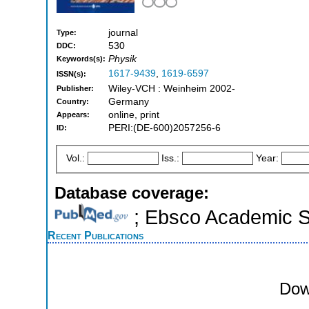
journal
Type:
530
DDC:
Physik
Keywords(s):
1617-9439
,
1619-6597
ISSN(s):
Wiley-VCH : Weinheim 2002-
Publisher:
Germany
Country:
online, print
Appears:
PERI:(DE-600)2057256-6
ID:
Vol.:
Iss.:
Year:
Database coverage:
; Ebsco Academic 
Recent Publications
Dow