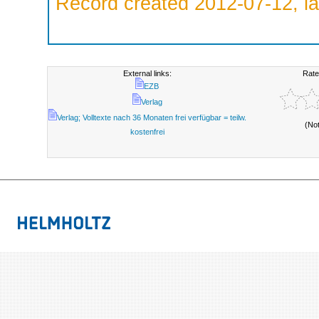
Record created 2012-07-12, la
External links:
Rate
EZB
Verlag
Verlag; Volltexte nach 36 Monaten frei verfügbar = teilw.
(No
kostenfrei