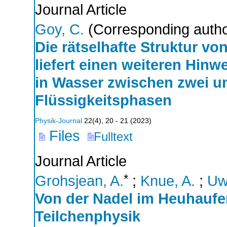
Journal Article
Goy, C.
(Corresponding autho
Die rätselhafte Struktur v
liefert einen weiteren Hin
in Wasser zwischen zwei u
Flüssigkeitsphasen
Physik-Journal
22
(
4
),
20 - 21
(
2023
)
Files
Fulltext
Journal Article
*
Grohsjean, A.
;
Knue, A.
;
Uw
Von der Nadel im Heuhauf
Teilchenphysik