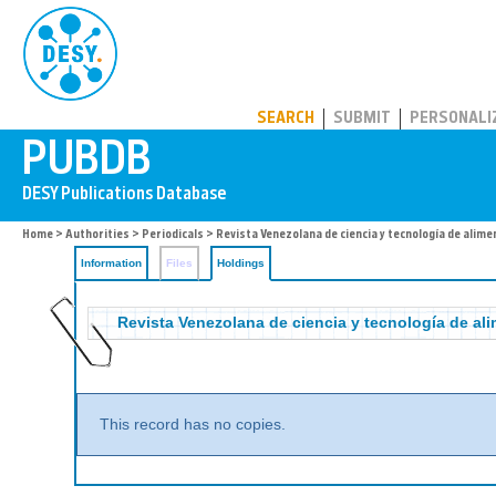
PUBDB
SEARCH
SUBMIT
PERSONALI
Home
>
Authorities
>
Periodicals
>
Revista Venezolana de ciencia y tecnología de alim
Information
Files
Holdings
Revista Venezolana de ciencia y tecnología de a
This record has no copies.