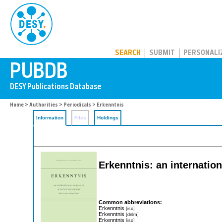
PUBDB
SEARCH
SUBMIT
PERSONALI
Home
>
Authorities
>
Periodicals
> Erkenntnis
Information
Files
Holdings
Erkenntnis: an internation
Common abbreviations:
Erkenntnis
[iso]
Erkenntnis
[dnlm]
Erkenntnis
[iso]