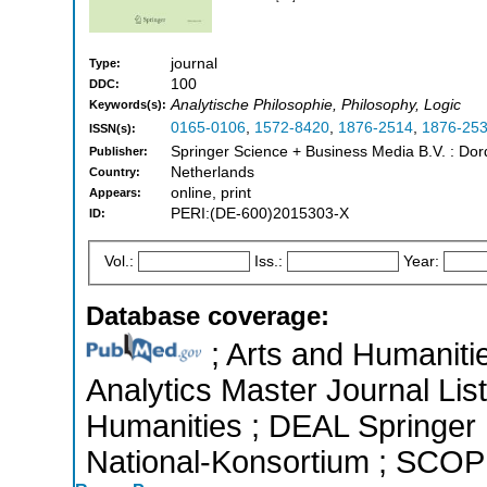
journal
Type:
100
DDC:
Analytische Philosophie, Philosophy, Logic
Keywords(s):
0165-0106
,
1572-8420
,
1876-2514
,
1876-25
ISSN(s):
Springer Science + Business Media B.V. : Dord
Publisher:
Netherlands
Country:
online, print
Appears:
PERI:(DE-600)2015303-X
ID:
Vol.:
Iss.:
Year:
Database coverage:
; Arts and Humanitie
Analytics Master Journal List
Humanities ; DEAL Springer ;
National-Konsortium ; SCO